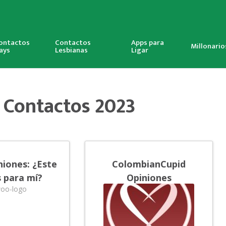
ontactos
Contactos
Apps para
Millonario
ays
Lesbianas
Ligar
 Contactos 2023
iones: ¿Este
ColombianCupid
s para mí?
Opiniones