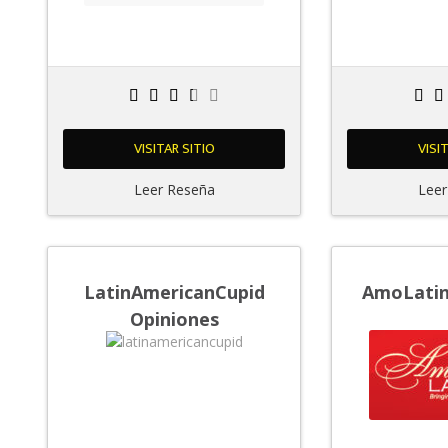
VISITAR SITIO
VISI
Leer Reseña
Leer
LatinAmericanCupid
AmoLatin
Opiniones