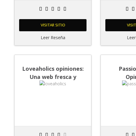
VISITAR SITIO
VISI
Leer Reseña
Leer
Loveaholics opiniones:
Passi
Una web fresca y
Opi
versátil