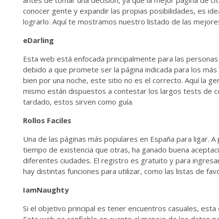
antes de tomar una decisión, ya que la mejor página de ci
conocer gente y expandir las propias posibilidades, es id
lograrlo. Aquí te mostramos nuestro listado de las mejores
eDarling
Esta web está enfocada principalmente para las personas 
debido a que promete ser la página indicada para los más
bien por una noche, este sitio no es el correcto. Aquí la ge
mismo están dispuestos a contestar los largos tests de co
tardado, estos sirven como guía.
Rollos Faciles
Una de las páginas más populares en España para ligar. A
tiempo de existencia que otras, ha ganado buena aceptació
diferentes ciudades. El registro es gratuito y para ingresa
hay distintas funciones para utilizar, como las listas de fa
IamNaughty
Si el objetivo principal es tener encuentros casuales, esta