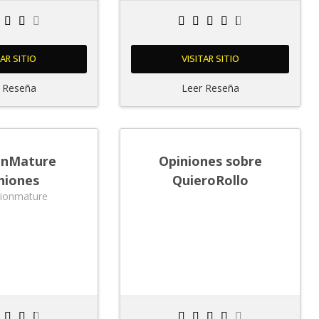
TAR SITIO
VISITAR SITIO
 Reseña
Leer Reseña
onMature
Opiniones sobre
niones
QuieroRollo