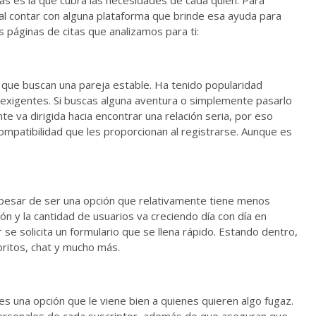
tas es la que cubra las necesidades de cada quien. Para
eal contar con alguna plataforma que brinde esa ayuda para
 páginas de citas que analizamos para ti:
que buscan una pareja estable. Ha tenido popularidad
 exigentes. Si buscas alguna aventura o simplemente pasarlo
nte va dirigida hacia encontrar una relación seria, por eso
mpatibilidad que les proporcionan al registrarse. Aunque es
 pesar de ser una opción que relativamente tiene menos
n y la cantidad de usuarios va creciendo día con día en
r se solicita un formulario que se llena rápido. Estando dentro,
voritos, chat y mucho más.
 es una opción que le viene bien a quienes quieren algo fugaz.