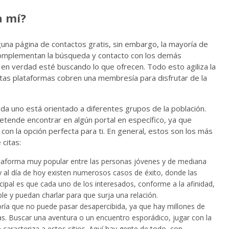
a mí?
una página de contactos gratis, sin embargo, la mayoría de
 complementan la búsqueda y contacto con los demás
n verdad esté buscando lo que ofrecen. Todo esto agiliza la
tas plataformas cobren una membresía para disfrutar de la
da uno está orientado a diferentes grupos de la población.
etende encontrar en algún portal en específico, ya que
r con la opción perfecta para ti. En general, estos son los más
citas:
ataforma muy popular entre las personas jóvenes y de mediana
y al día de hoy existen numerosos casos de éxito, donde las
ncipal es que cada uno de los interesados, conforme a la afinidad,
le y puedan charlar para que surja una relación.
goría que no puede pasar desapercibida, ya que hay millones de
s. Buscar una aventura o un encuentro esporádico, jugar con la
caracteriza a estos sitios. Aquí hay gente de todo, con