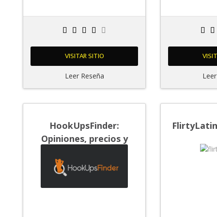
VISITAR SITIO
VISI
Leer Reseña
Leer
HookUpsFinder:
FlirtyLati
Opiniones, precios y
características que
debes saber