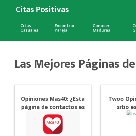
Citas Positivas
Citas
Encontrar
Conocer
C
Casuales
Pareja
Maduras
G
Las Mejores Páginas de
Opiniones Mas40: ¿Esta
Twoo Opin
página de contactos es
sitio e
para mí?